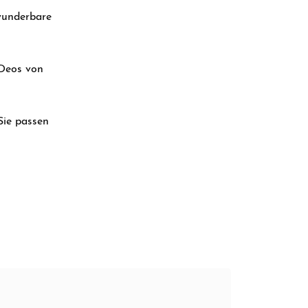
 wunderbare
 Deos von
Sie passen