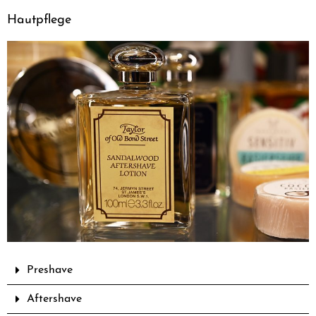
Hautpflege
Preshave
Aftershave