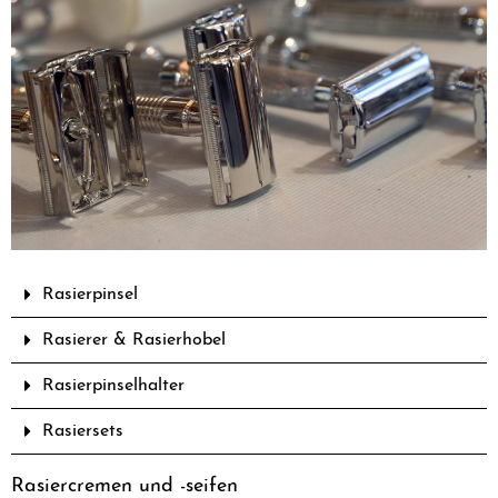
Rasierpinsel
Rasierer & Rasierhobel
Rasierpinselhalter
Rasiersets
Rasiercremen und -seifen